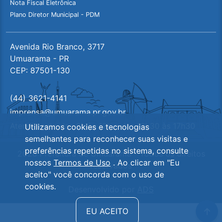
Nota Fiscal Eletrônica
Plano Diretor Municipal - PDM
Avenida Rio Branco, 3717
Umuarama - PR
CEP: 87501-130
(44) 3621-4141
imprensa@umuarama.pr.gov.br
Atendimento das 8h às 12h e das 13h30 às 17h30
Utilizamos cookies e tecnologias
semelhantes para reconhecer suas visitas e
preferências repetidas no sistema, consulte
2026 Prefeitura de Umuarama - Todos os direitos
nossos
Termos de Uso
. Ao clicar em "Eu
reservados
aceito" você concorda com o uso de
cookies.
Desenvolvido por
ADS
Ir 
EU ACEITO