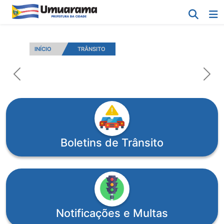
INÍCIO
TRÂNSITO
Voltar para o Slide Anterior
Ir p
Boletins de Trânsito
Notificações e Multas