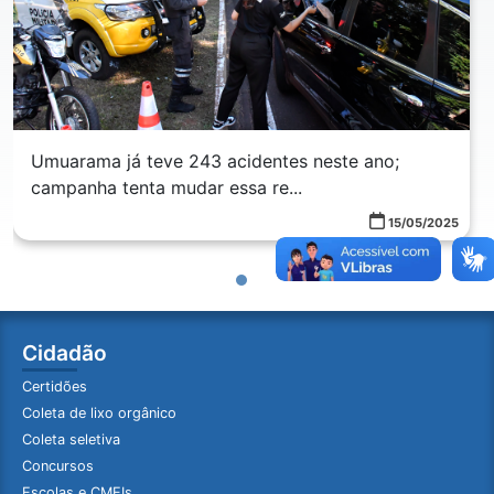
Umuarama já teve 243 acidentes neste ano;
campanha tenta mudar essa re...
15/05/2025
Cidadão
Certidões
Coleta de lixo orgânico
Coleta seletiva
Concursos
Escolas e CMEIs