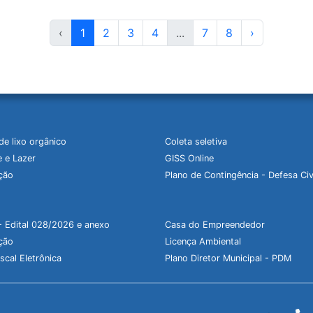
‹
1
2
3
4
...
7
8
›
de lixo orgânico
Coleta seletiva
 e Lazer
GISS Online
ção
Plano de Contingência - Defesa Civ
- Edital 028/2026 e anexo
Casa do Empreendedor
ção
Licença Ambiental
scal Eletrônica
Plano Diretor Municipal - PDM