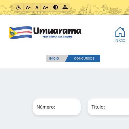
A-
A
A+
INÍCIO
INÍCIO
CONCURSOS
Número:
Título: