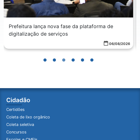
Preços da cesta básica continuam subindo; alta
em agosto foi de 3,68%
06/08/2026
Cidadão
Certidões
Coleta de lixo orgânico
Coleta seletiva
Concursos
Escolas e CMEIs