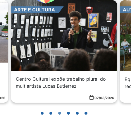
ARTE E CULTURA
AU
Centro Cultural expõe trabalho plural do
Eq
multiartista Lucas Butierrez
re
026
07/08/2026