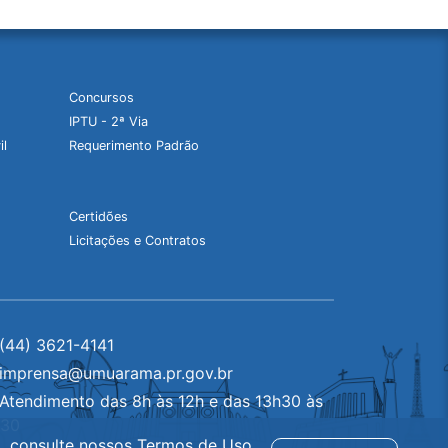
Concursos
IPTU - 2ª Via
il
Requerimento Padrão
Certidões
Licitações e Contratos
(44) 3621-4141
imprensa@umuarama.pr.gov.br
Atendimento das 8h às 12h e das 13h30 às
h30
a, consulte nossos
Termos de Uso