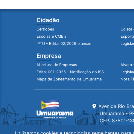
Cidadão
Certidões
Coleta 
Escolas e CMEIs
Esporte
IPTU - Edital 02/2026 e anexo
Legisla
Empresa
Abertura de Empresas
Alvará 
Edital 001-2025 - Notificação do ISS
Legisla
Mapa de Zoneamento de Umuarama
Nota Fi
Avenida Rio Br
Umuarama - P
CEP: 87501-13
Utilizamos cookies e tecnologias semelhantes para r