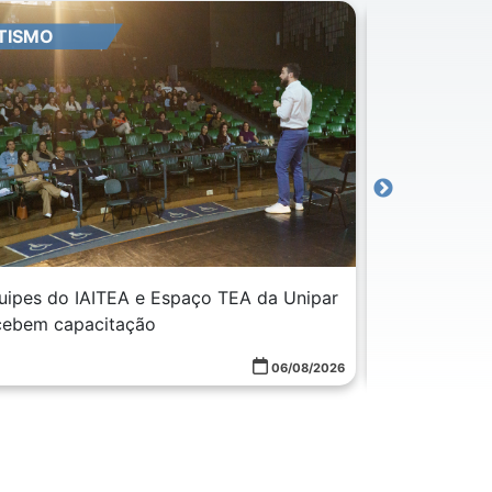
TISMO
PESQUISA P
uipes do IAITEA e Espaço TEA da Unipar
Preços da ce
cebem capacitação
alta em agos
06/08/2026