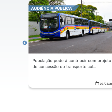
AUDIÊNCIA PÚBLICA
População poderá contribuir com projeto
de concessão do transporte col...
a de queda;
...
07/08/2026
07/08/2