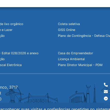
de lixo orgânico
Coleta seletiva
 e Lazer
GISS Online
ção
Plano de Contingência - Defesa Civ
- Edital 028/2026 e anexo
Casa do Empreendedor
ção
Licença Ambiental
scal Eletrônica
Plano Diretor Municipal - PDM
anco, 3717
R
0
17
econhecer suas visitas e preferências repetidas no sistem