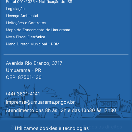
Edital 001-2025 - Notificação do ISS
Legislação
Licença Ambiental
Licitações e Contratos
Mapa de Zoneamento de Umuarama
Nota Fiscal Eletrônica
Plano Diretor Municipal - PDM
Avenida Rio Branco, 3717
Umuarama - PR
CEP: 87501-130
(44) 3621-4141
imprensa@umuarama.pr.gov.br
Atendimento das 8h às 12h e das 13h30 às 17h30
2026 Prefeitura de Umuarama - Todos os direitos
Utilizamos cookies e tecnologias