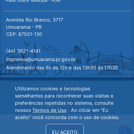
Plano Diretor Municipal - PDM
Avenida Rio Branco, 3717
Umuarama - PR
CEP: 87501-130
(44) 3621-4141
imprensa@umuarama.pr.gov.br
Atendimento das 8h às 12h e das 13h30 às 17h30
2026 Prefeitura de Umuarama - Todos os direitos
Utilizamos cookies e tecnologias
reservados
semelhantes para reconhecer suas visitas e
preferências repetidas no sistema, consulte
Desenvolvido por
ADS
nossos
Termos de Uso
. Ao clicar em "Eu
aceito" você concorda com o uso de cookies.
Ir 
EU ACEITO