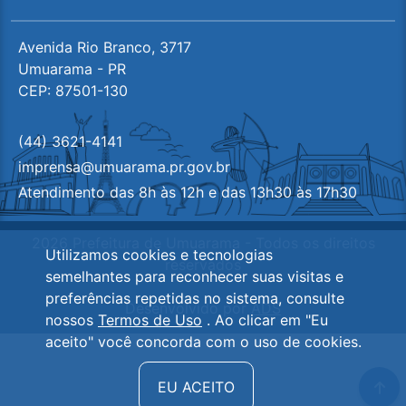
Avenida Rio Branco, 3717
Umuarama - PR
CEP: 87501-130
(44) 3621-4141
imprensa@umuarama.pr.gov.br
Atendimento das 8h às 12h e das 13h30 às 17h30
2026 Prefeitura de Umuarama - Todos os direitos
Utilizamos cookies e tecnologias
reservados
semelhantes para reconhecer suas visitas e
preferências repetidas no sistema, consulte
Desenvolvido por
ADS
nossos
Termos de Uso
. Ao clicar em "Eu
aceito" você concorda com o uso de cookies.
Ir 
EU ACEITO