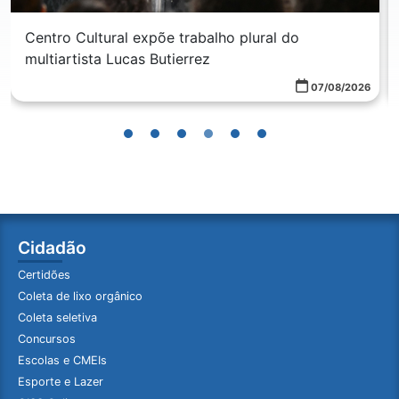
Centro Cultural expõe trabalho plural do
multiartista Lucas Butierrez
07/08/2026
Cidadão
Certidões
Coleta de lixo orgânico
Coleta seletiva
Concursos
Escolas e CMEIs
Esporte e Lazer