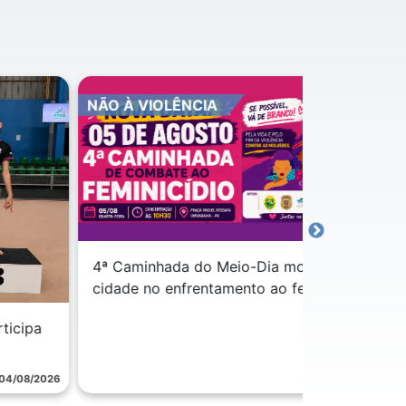
O À VIOLÊNCIA
PREVENÇÃO
 Caminhada do Meio-Dia mobiliza
dade no enfrentamento ao feminicíd...
Caminhada d
movimentou a
04/08/2026