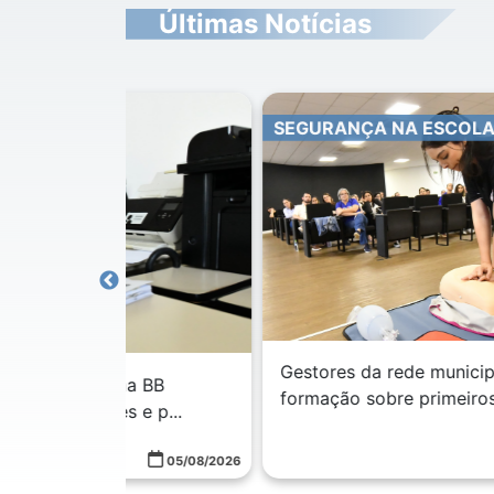
Últimas Notícias
SEGURANÇA NA ESCOLA
Gestores da rede municipal participam d
a BB
formação sobre primeiros soco...
e p...
05/08/2026
04/08/2