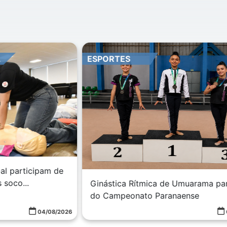
ESPORTES
NÃ
4ª
ci
e
Ginástica Rítmica de Umuarama participa
do Campeonato Paranaense
026
04/08/2026