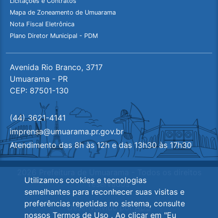
Licitações e Contratos
Mapa de Zoneamento de Umuarama
Nota Fiscal Eletrônica
Plano Diretor Municipal - PDM
Avenida Rio Branco, 3717
Umuarama - PR
CEP: 87501-130
(44) 3621-4141
imprensa@umuarama.pr.gov.br
Atendimento das 8h às 12h e das 13h30 às 17h30
2026 Prefeitura de Umuarama - Todos os direitos
Utilizamos cookies e tecnologias
reservados
semelhantes para reconhecer suas visitas e
preferências repetidas no sistema, consulte
Desenvolvido por
ADS
nossos
Termos de Uso
. Ao clicar em "Eu