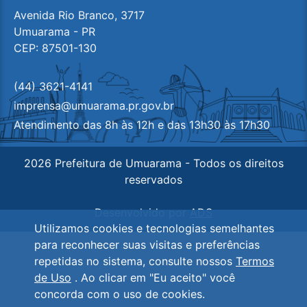
Avenida Rio Branco, 3717
Umuarama - PR
CEP: 87501-130
(44) 3621-4141
imprensa@umuarama.pr.gov.br
Atendimento das 8h às 12h e das 13h30 às 17h30
2026 Prefeitura de Umuarama - Todos os direitos
reservados
Desenvolvido por
ADS
Utilizamos cookies e tecnologias semelhantes
para reconhecer suas visitas e preferências
repetidas no sistema, consulte nossos
Termos
de Uso
. Ao clicar em "Eu aceito" você
concorda com o uso de cookies.