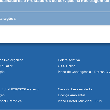
balhadores e Prestadores de Serviços na Reciclagem de 
larações
de lixo orgânico
Coleta seletiva
 e Lazer
GISS Online
ção
Plano de Contingência - Defesa Civ
- Edital 028/2026 e anexo
Casa do Empreendedor
ção
Licença Ambiental
scal Eletrônica
Plano Diretor Municipal - PDM