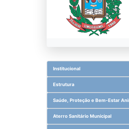
Institucional
Estrutura
Saúde, Proteção e Bem-Estar An
Aterro Sanitário Municipal