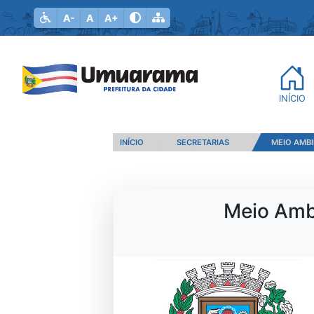
A-
A
A+
INÍCIO
INÍCIO
SECRETARIAS
MEIO AMBI
Meio Amb