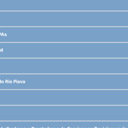
PAs
AM
o Rio Piava