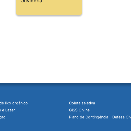
Ouvidoria
de lixo orgânico
Coleta seletiva
 e Lazer
GISS Online
ção
Plano de Contingência - Defesa Civ