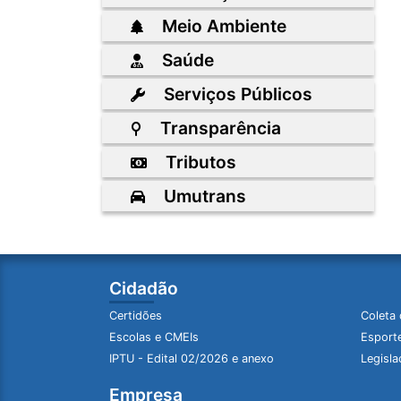
Meio Ambiente
Saúde
Serviços Públicos
Transparência
Tributos
Umutrans
Cidadão
Certidões
Coleta 
Escolas e CMEIs
Esporte
IPTU - Edital 02/2026 e anexo
Legisla
Empresa