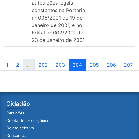
atribuições legais
constantes na Portaria
n° 006/2001 de 19 de
Janeiro de 2001, e no
Edital n° 002/2001 de
23 de Janeiro de 2001.
1
2
...
202
203
204
205
206
207
Cidadão
Certidões
Coleta de lixo orgânico
Coleta seletiva
Concursos