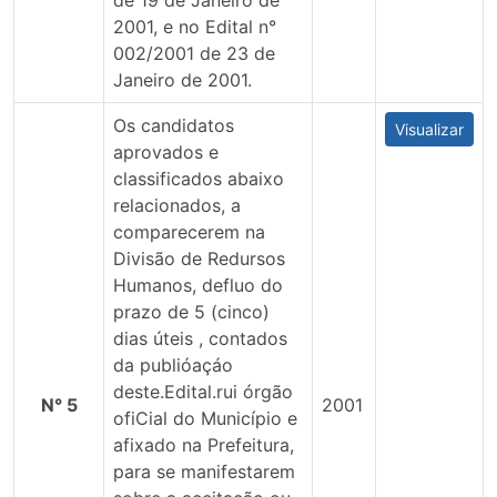
de 19 de Janeiro de
2001, e no Edital n°
002/2001 de 23 de
Janeiro de 2001.
Os candidatos
Visualizar
aprovados e
classificados abaixo
relacionados, a
comparecerem na
Divisão de Redursos
Humanos, defluo do
prazo de 5 (cinco)
dias úteis , contados
da publióaçáo
deste.Edital.rui órgão
N° 5
2001
ofiCial do Município e
afixado na Prefeitura,
para se manifestarem