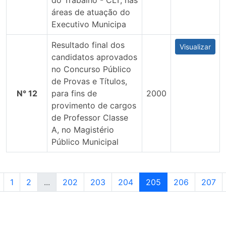
do Trabalho - CLT, nas
áreas de atuação do
Executivo Municipa
Resultado final dos
Visualizar
candidatos aprovados
no Concurso Público
de Provas e Títulos,
N° 12
para fins de
2000
provimento de cargos
de Professor Classe
A, no Magistério
Público Municipal
1
2
...
202
203
204
205
206
207