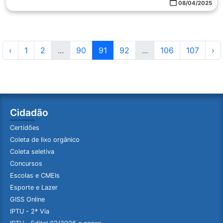
08/04/2025
‹
1
2
...
90
91
92
...
106
107
›
Cidadão
Certidões
Coleta de lixo orgânico
Coleta seletiva
Concursos
Escolas e CMEIs
Esporte e Lazer
GISS Online
IPTU - 2ª Via