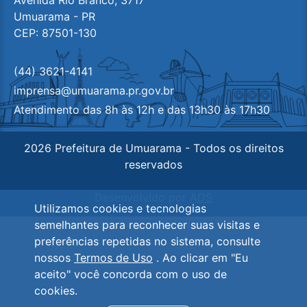
Avenida Rio Branco, 3717
Umuarama - PR
CEP: 87501-130
(44) 3621-4141
imprensa@umuarama.pr.gov.br
Atendimento das 8h às 12h e das 13h30 às 17h30
2026 Prefeitura de Umuarama - Todos os direitos
reservados
Desenvolvido por
ADS
Utilizamos cookies e tecnologias
semelhantes para reconhecer suas visitas e
preferências repetidas no sistema, consulte
nossos
Termos de Uso
. Ao clicar em "Eu
aceito" você concorda com o uso de
cookies.