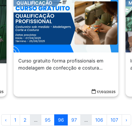
QUALIFICAÇÃO
M
Curso gratuito forma profissionais em
modelagem de confecção e costura...
25
17/03/2025
‹
1
2
...
95
96
97
...
106
107
›