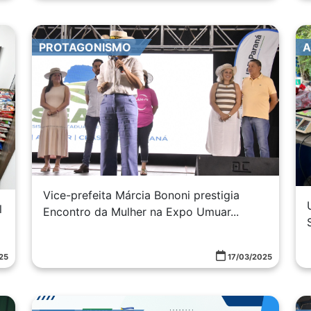
PROTAGONISMO
A
Vice-prefeita Márcia Bononi prestigia
l
Encontro da Mulher na Expo Umuar...
25
17/03/2025