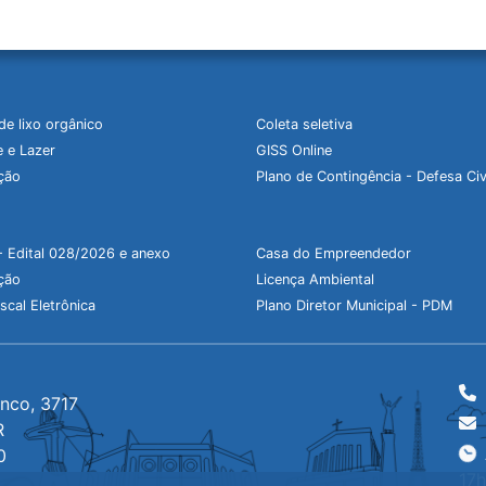
de lixo orgânico
Coleta seletiva
 e Lazer
GISS Online
ção
Plano de Contingência - Defesa Civ
- Edital 028/2026 e anexo
Casa do Empreendedor
ção
Licença Ambiental
scal Eletrônica
Plano Diretor Municipal - PDM
anco, 3717
R
0
17