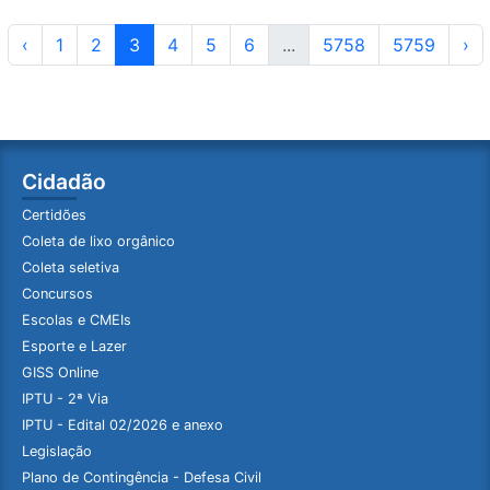
‹
1
2
3
4
5
6
...
5758
5759
›
Cidadão
Certidões
Coleta de lixo orgânico
Coleta seletiva
Concursos
Escolas e CMEIs
Esporte e Lazer
GISS Online
IPTU - 2ª Via
IPTU - Edital 02/2026 e anexo
Legislação
Plano de Contingência - Defesa Civil