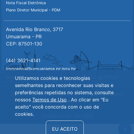
Nota Fiscal Eletrônica
Plano Diretor Municipal - PDM
Avenida Rio Branco, 3717
Umuarama - PR
CEP: 87501-130
(44) 3621-4141
imprensa@umuarama.pr.gov.br
Atendimento das 8h às 12h e das 13h30 às 17h30
Utilizamos cookies e tecnologias
semelhantes para reconhecer suas visitas e
preferências repetidas no sistema, consulte
2026 Prefeitura de Umuarama - Todos os direitos
nossos
Termos de Uso
. Ao clicar em "Eu
reservados
aceito" você concorda com o uso de
cookies.
Desenvolvido por
ADS
Ir 
EU ACEITO