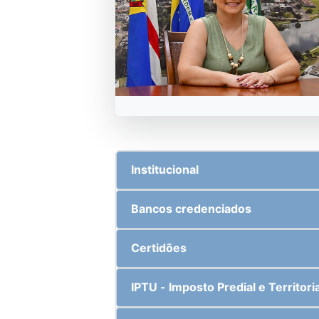
Institucional
Bancos credenciados
Certidões
IPTU - Imposto Predial e Territori