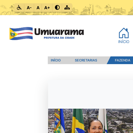
A-
A
A+
INÍCIO
INÍCIO
SECRETARIAS
FAZENDA