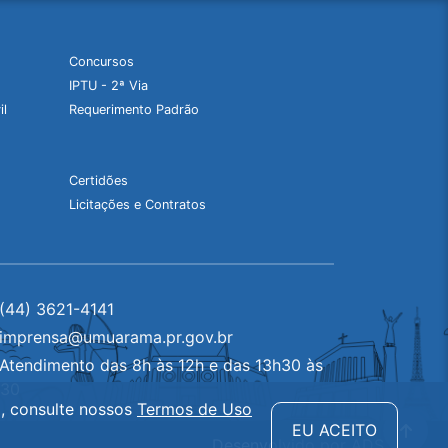
Concursos
IPTU - 2ª Via
il
Requerimento Padrão
Certidões
Licitações e Contratos
(44) 3621-4141
imprensa@umuarama.pr.gov.br
Atendimento das 8h às 12h e das 13h30 às
h30
a, consulte nossos
Termos de Uso
Ir pa
EU ACEITO
Desenvolvido por
ADS