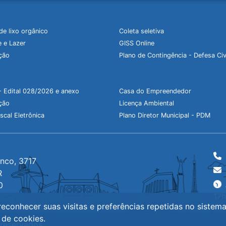
de lixo orgânico
Coleta seletiva
 e Lazer
GISS Online
ção
Plano de Contingência - Defesa Civ
- Edital 028/2026 e anexo
Casa do Empreendedor
ção
Licença Ambiental
scal Eletrônica
Plano Diretor Municipal - PDM
anco, 3717
R
0
17
econhecer suas visitas e preferências repetidas no sistem
 de cookies.
 reservados