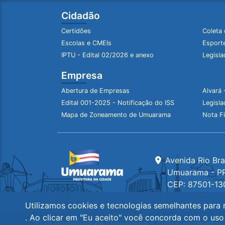
Cidadão
Certidões
Coleta 
Escolas e CMEIs
Esporte
IPTU - Edital 02/2026 e anexo
Legisla
Empresa
Abertura de Empresas
Alvará 
Edital 001-2025 - Notificação do ISS
Legisla
Mapa de Zoneamento de Umuarama
Nota Fi
Avenida Rio Br
Umuarama - P
CEP: 87501-13
Utilizamos cookies e tecnologias semelhantes para r
. Ao clicar em "Eu aceito" você concorda com o uso
2026 Prefeitura de Umuarama - Todos os direitos