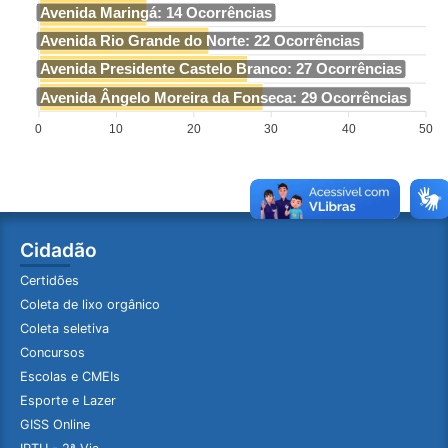
Avenida Maringá: 14 Ocorrências
Avenida Rio Grande do Norte: 22 Ocorrências
Avenida Presidente Castelo Branco: 27 Ocorrências
Avenida Ângelo Moreira da Fonseca: 29 Ocorrências
0
10
20
30
40
50
Cidadão
Certidões
Coleta de lixo orgânico
Coleta seletiva
Concursos
Escolas e CMEIs
Esporte e Lazer
GISS Online