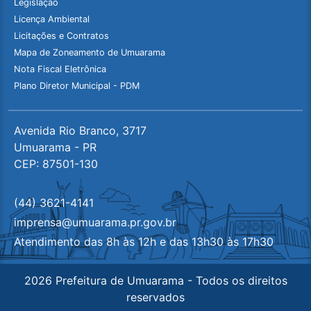
Legislação
Licença Ambiental
Licitações e Contratos
Mapa de Zoneamento de Umuarama
Nota Fiscal Eletrônica
Plano Diretor Municipal - PDM
Avenida Rio Branco, 3717
Umuarama - PR
CEP: 87501-130
(44) 3621-4141
imprensa@umuarama.pr.gov.br
Atendimento das 8h às 12h e das 13h30 às 17h30
2026 Prefeitura de Umuarama - Todos os direitos
reservados