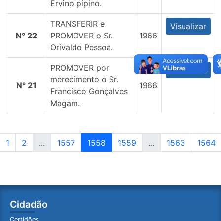
Ervino pipino.
TRANSFERIR e
Visualizar
N° 22
PROMOVER o Sr.
1966
Orivaldo Pessoa.
PROMOVER por
Visualizar
merecimento o Sr.
N° 21
1966
Francisco Gonçalves
Magam.
1
2
...
1557
1558
1559
...
1563
1564
Cidadão
Certidões